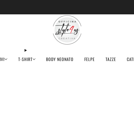
MINIMO D'ORDINE PER EVASIONE ARTICOLI 9€
IVI
T-SHIRT
BODY NEONATO
FELPE
TAZZE
CAT