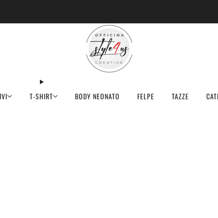
MINIMO D'ORDINE PER EVASIONE ARTICOLI 9€
IVI
T-SHIRT
BODY NEONATO
FELPE
TAZZE
CAT