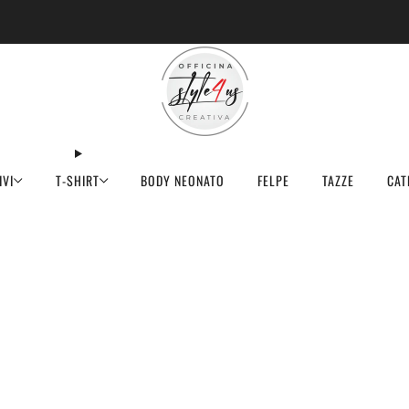
MINIMO D'ORDINE PER EVASIONE ARTICOLI 9€
IVI
T-SHIRT
BODY NEONATO
FELPE
TAZZE
CAT