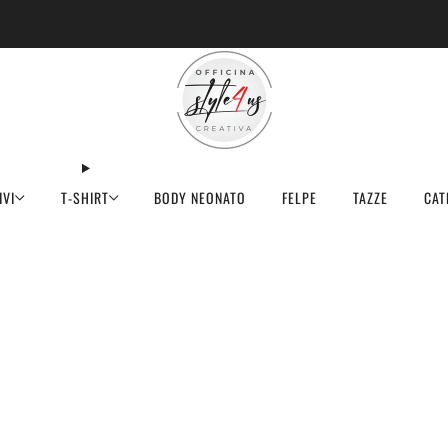
MINIMO D'ORDINE PER EVASIONE ARTICOLI 9€
IVI
T-SHIRT
BODY NEONATO
FELPE
TAZZE
CAT