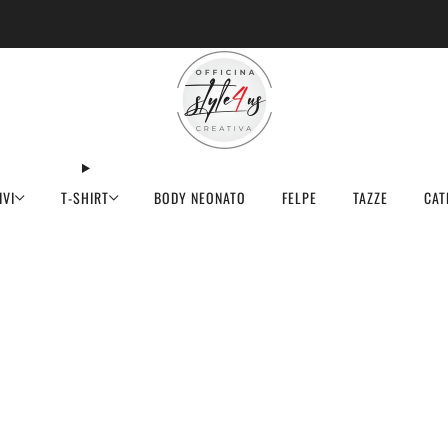
MINIMO D'ORDINE PER EVASIONE ARTICOLI 9€
IVI
T-SHIRT
BODY NEONATO
FELPE
TAZZE
CAT