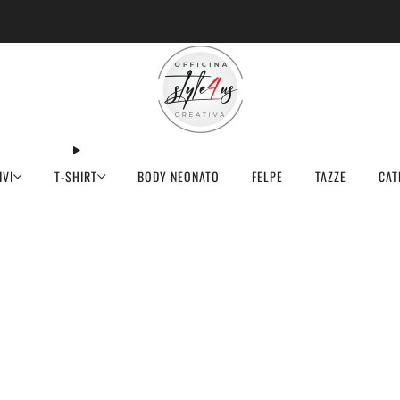
MINIMO D'ORDINE PER EVASIONE ARTICOLI 9€
IVI
T-SHIRT
BODY NEONATO
FELPE
TAZZE
CAT